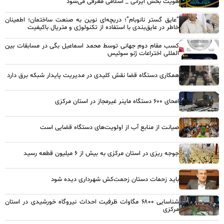
هویت بخش ایرانی _ اسلامی معرفی می‌شود
“عایق گستر نانوبام”؛ دریچه‌ای نوین به صنعت ساختمان؛ اطمینان
خاطر در عایق‌بندی با استفاده از تکنولوژی و متریال باکیفیت
کسب مقام دوم جهانی توسط محمد اسماعیل بگی در مسابقات بین
المللی اختراعات ژنو سوئیس
همکاری دستگاه قضا نقش کلیدی در مدیریت پایدار شبکه برق دارد
امحای ۶۰۰ دستگاه ماینر غیرمجاز در استان مرکزی
صیانت از منابع آب از اولویت‌های دستگاه قضایی است
جوجه ریزی در استان مرکزی به بیش از ۶ میلیون قطعه رسید
باید زحمات دستان زحمت‌کش شهرداری دیده شود
شناسایی ۶۸۰۰ مگاوات ظرفیت احداث نیروگاه خورشیدی در استان
مرکزی