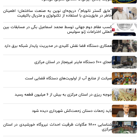
“عایق گستر نانوبام”؛ دریچه‌ای نوین به صنعت ساختمان؛ اطمینان
خاطر در عایق‌بندی با استفاده از تکنولوژی و متریال باکیفیت
کسب مقام دوم جهانی توسط محمد اسماعیل بگی در مسابقات بین
المللی اختراعات ژنو سوئیس
همکاری دستگاه قضا نقش کلیدی در مدیریت پایدار شبکه برق دارد
امحای ۶۰۰ دستگاه ماینر غیرمجاز در استان مرکزی
صیانت از منابع آب از اولویت‌های دستگاه قضایی است
جوجه ریزی در استان مرکزی به بیش از ۶ میلیون قطعه رسید
باید زحمات دستان زحمت‌کش شهرداری دیده شود
شناسایی ۶۸۰۰ مگاوات ظرفیت احداث نیروگاه خورشیدی در استان
مرکزی