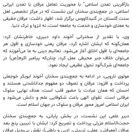
بازآفرینی تمدن اسلامی” با محوریت تعامل عرفان با تمدن ایرانی
اسلامی، در جمع‌بندی سخنان این نشست که در مرکز تخصصی اهل
سنت گلستان در گنبدکاووس برگزار شد، اظهار داشت: عرفان حقیقی
به معنای خودسازی و خدمت به جامعه است، نه انزوا و ترک دنیا.
وی، با تقدیر از سخنرانی آخوند داود دبیری، خاطرنشان کرد:
همان‌گونه که ایشان اشاره کرد، عرفان یعنی خودسازی و افول هر
جامعه‌ای با افول اخلاق آغاز می‌شود. تعالیم دینی به ما می‌آموزند که
می‌توان خلاف جبر محیطی عمل کرد، چنان‌که پیامبر اکرم(ص) در
جامعه‌ای شرک‌آلود تحول عظیمی ایجاد نمود.
مولوی نارویی، در ادامه به جمع‌بندی سخنان آخوند ابوبکر خوجملی
پرداخت و افزود: عرفان و تصوف دو مفهوم جداناشدنی هستند و
احسان که همان عبادت با حضور قلب است، هدف نهایی سلوک
عرفانی است. تقوای الهی باعث شکوفایی علم و دانش می‌شود و
ایران اسلامی امروز محور عرفان و سلوک در جهان اسلام است.
دبیر علمی این نشست، در بخش پایانی، به جمع‌بندی سخنان
حجت‌الاسلام مزرئی پرداخت و تصریح کرد: ایشان با تبیین پنج بعد
عرفان (معرفتی، عملی، تربیتی، ادبی و باطنی)، نقش بی‌بدیل عرفان