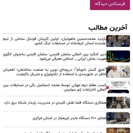
آخرین مطالب
بازدید محمدحسین ماهوتیان، اولین کاپیتان فوتبال ساحلی از تیم
نماینده استان کرمانشاه در مسابقات لیگ کشور
دبیر کنگره بین المللی سلمان فارسی: سلمان فارسی به‌عنوان الگوی
هویت بخش ایرانی _ اسلامی معرفی می‌شود
“عایق گستر نانوبام”؛ دریچه‌ای نوین به صنعت ساختمان؛ اطمینان
خاطر در عایق‌بندی با استفاده از تکنولوژی و متریال باکیفیت
کسب مقام دوم جهانی توسط محمد اسماعیل بگی در مسابقات بین
المللی اختراعات ژنو سوئیس
همکاری دستگاه قضا نقش کلیدی در مدیریت پایدار شبکه برق دارد
امحای ۶۰۰ دستگاه ماینر غیرمجاز در استان مرکزی