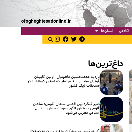
ofogheghtesadonline.ir
آکادمی
استان‌ها
داغ‌ترین‌ها
بازدید محمدحسین ماهوتیان، اولین کاپیتان
فوتبال ساحلی از تیم نماینده استان کرمانشاه در
مسابقات لیگ کشور
دبیر کنگره بین المللی سلمان فارسی: سلمان
فارسی به‌عنوان الگوی هویت بخش ایرانی _
اسلامی معرفی می‌شود
“عایق گستر نانوبام”؛ دریچه‌ای نوین به صنعت