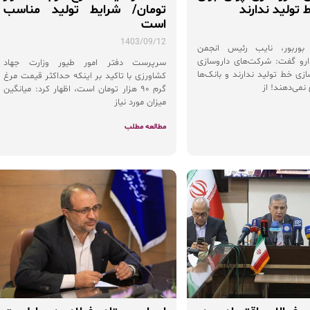
تولید ندارند
تومان/ شرایط تولید مناسب
است
1403/09/12
بوربور، نایب رئیس انجمن
دارو گفت: شرکت‌های داروسازی
سرپرست دفتر امور طیور وزارت جهاد
ازی خط تولید ندارند و بانک‌ها
کشاورزی با تاکید بر اینکه حداکثر قیمت مرغ
 نمی‌دهند! از
گرم ۹۰ هزار تومان است، اظهار کرد: میانگین
میزان مورد نیاز
مطالعه مطلب