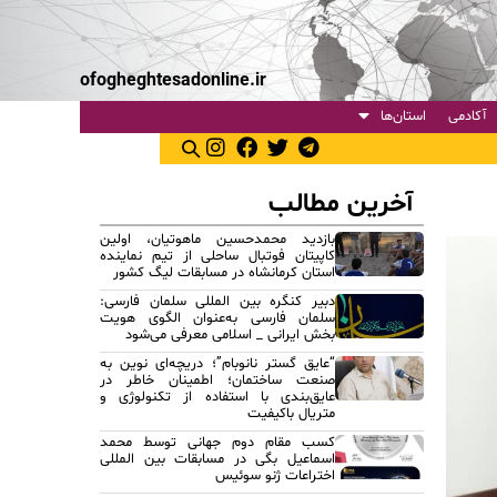
ofogheghtesadonline.ir
آکادمی
استان‌ها
آخرین مطالب
بازدید محمدحسین ماهوتیان، اولین
کاپیتان فوتبال ساحلی از تیم نماینده
استان کرمانشاه در مسابقات لیگ کشور
دبیر کنگره بین المللی سلمان فارسی:
سلمان فارسی به‌عنوان الگوی هویت
بخش ایرانی _ اسلامی معرفی می‌شود
“عایق گستر نانوبام”؛ دریچه‌ای نوین به
صنعت ساختمان؛ اطمینان خاطر در
عایق‌بندی با استفاده از تکنولوژی و
متریال باکیفیت
کسب مقام دوم جهانی توسط محمد
اسماعیل بگی در مسابقات بین المللی
اختراعات ژنو سوئیس