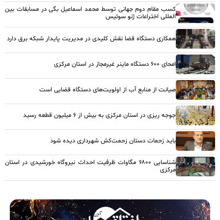
کسب مقام دوم جهانی توسط محمد اسماعیل بگی در مسابقات بین
المللی اختراعات ژنو سوئیس
همکاری دستگاه قضا نقش کلیدی در مدیریت پایدار شبکه برق دارد
امحای ۶۰۰ دستگاه ماینر غیرمجاز در استان مرکزی
صیانت از منابع آب از اولویت‌های دستگاه قضایی است
جوجه ریزی در استان مرکزی به بیش از ۶ میلیون قطعه رسید
باید زحمات دستان زحمت‌کش شهرداری دیده شود
شناسایی ۶۸۰۰ مگاوات ظرفیت احداث نیروگاه خورشیدی در استان
مرکزی