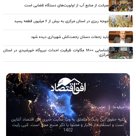
صیانت از منابع آب از اولویت‌های دستگاه قضایی است
جوجه ریزی در استان مرکزی به بیش از ۶ میلیون قطعه رسید
باید زحمات دستان زحمت‌کش شهرداری دیده شود
شناسایی ۶۸۰۰ مگاوات ظرفیت احداث نیروگاه خورشیدی در استان
مرکزی
درباره ما
تماس با ما
کلیه حقوق این پایگاه متعلق به وب سایت خبری افق اقتصاد آنلاین
است و استفاده از اخبار و محتوا با ذکر منبع مجاز است. کپی رایت
1402