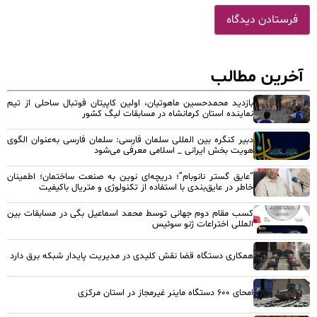
آخرین مطالب
بازدید محمدحسین ماهوتیان، اولین کاپیتان فوتبال ساحلی از تیم
نماینده استان کرمانشاه در مسابقات لیگ کشور
دبیر کنگره بین المللی سلمان فارسی: سلمان فارسی به‌عنوان الگوی
هویت بخش ایرانی _ اسلامی معرفی می‌شود
“عایق گستر نانوبام”؛ دریچه‌ای نوین به صنعت ساختمان؛ اطمینان
خاطر در عایق‌بندی با استفاده از تکنولوژی و متریال باکیفیت
کسب مقام دوم جهانی توسط محمد اسماعیل بگی در مسابقات بین
المللی اختراعات ژنو سوئیس
همکاری دستگاه قضا نقش کلیدی در مدیریت پایدار شبکه برق دارد
امحای ۶۰۰ دستگاه ماینر غیرمجاز در استان مرکزی