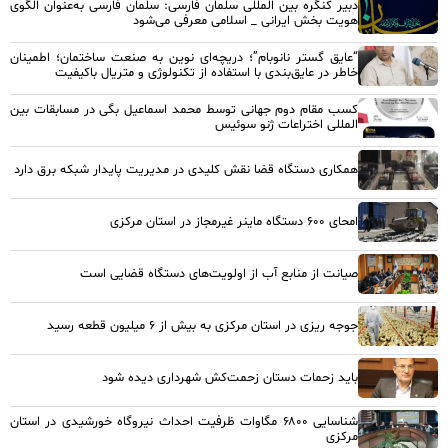
دبیر کنگره بین المللی سلمان فارسی: سلمان فارسی به‌عنوان الگوی
هویت بخش ایرانی _ اسلامی معرفی می‌شود
“عایق گستر نانوبام”؛ دریچه‌ای نوین به صنعت ساختمان؛ اطمینان
خاطر در عایق‌بندی با استفاده از تکنولوژی و متریال باکیفیت
کسب مقام دوم جهانی توسط محمد اسماعیل بگی در مسابقات بین
المللی اختراعات ژنو سوئیس
همکاری دستگاه قضا نقش کلیدی در مدیریت پایدار شبکه برق دارد
امحای ۶۰۰ دستگاه ماینر غیرمجاز در استان مرکزی
صیانت از منابع آب از اولویت‌های دستگاه قضایی است
جوجه ریزی در استان مرکزی به بیش از ۶ میلیون قطعه رسید
باید زحمات دستان زحمت‌کش شهرداری دیده شود
شناسایی ۶۸۰۰ مگاوات ظرفیت احداث نیروگاه خورشیدی در استان
مرکزی