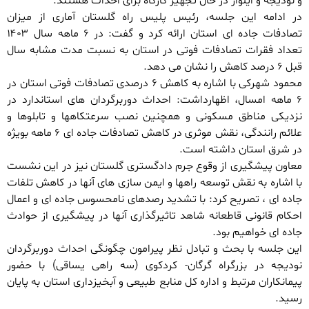
و نودیجه و ایلوار در حال تجهیز کارگاه برای احداث هستند.
در ادامه این جلسه، رئیس پلیس راه گلستان آماری از میزان
تصادفات جاده ای استان ارائه کرد و گفت: در ۶ ماهه سال ۱۴۰۳
تعداد فقرات تصادفات فوتی در استان به نسبت مدت مشابه سال
قبل ۶ درصد کاهش را نشان می دهد.
محمود شهرکی با اشاره به کاهش ۶ درصدی تصادفات فوتی استان در
۶ ماهه امسال، اظهارداشت: احداث دوربرگردان های استاندارد در
نزدیکی مناطق مسکونی و همچنین نصب سرعتکاهها و تابلوها و
علائم رانندگی، نقش موثری در کاهش تصادفات جاده ای ۶ ماهه بویژه
در شرق استان داشته است.
معاون پیشگیری از وقوع جرم دادگستری گلستان نیز در این نشست
با اشاره به نقش توسعه راهها و ایمن سازی های آنها در کاهش تلفات
جاده ای ، تصریح کرد: با تشدید رصدهای نامحسوس جاده ای و اعمال
احکام قانونی قاطعانه شاهد تاثیرگذاری آنها در پیشگیری از حوادث
جاده ای خواهیم بود.
این جلسه با بحث و تبادل نظر پیرامون چگونگی احداث دوربرگردان
نودیجه در بزرگراه گرگان- کردکوی (سه راهی یساقی) با حضور
پیمانکاران مرتبط و اداره کل منابع طبیعی و آبخیزداری استان به پایان
رسید.