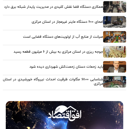
همکاری دستگاه قضا نقش کلیدی در مدیریت پایدار شبکه برق دارد
امحای ۶۰۰ دستگاه ماینر غیرمجاز در استان مرکزی
صیانت از منابع آب از اولویت‌های دستگاه قضایی است
جوجه ریزی در استان مرکزی به بیش از ۶ میلیون قطعه رسید
باید زحمات دستان زحمت‌کش شهرداری دیده شود
شناسایی ۶۸۰۰ مگاوات ظرفیت احداث نیروگاه خورشیدی در استان
مرکزی