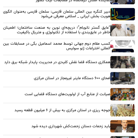
نماینده استان کرمانشاه در مسابقات لیگ کشور
دبیر کنگره بین المللی سلمان فارسی: سلمان فارسی به‌عنوان الگوی
هویت بخش ایرانی _ اسلامی معرفی می‌شود
“عایق گستر نانوبام”؛ دریچه‌ای نوین به صنعت ساختمان؛ اطمینان
خاطر در عایق‌بندی با استفاده از تکنولوژی و متریال باکیفیت
کسب مقام دوم جهانی توسط محمد اسماعیل بگی در مسابقات بین
المللی اختراعات ژنو سوئیس
همکاری دستگاه قضا نقش کلیدی در مدیریت پایدار شبکه برق دارد
امحای ۶۰۰ دستگاه ماینر غیرمجاز در استان مرکزی
صیانت از منابع آب از اولویت‌های دستگاه قضایی است
جوجه ریزی در استان مرکزی به بیش از ۶ میلیون قطعه رسید
باید زحمات دستان زحمت‌کش شهرداری دیده شود