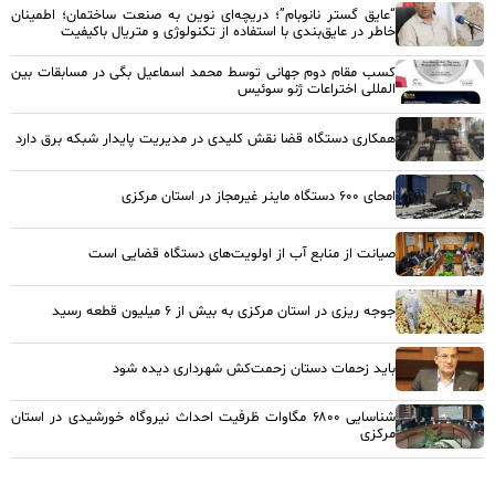
“عایق گستر نانوبام”؛ دریچه‌ای نوین به صنعت ساختمان؛ اطمینان
خاطر در عایق‌بندی با استفاده از تکنولوژی و متریال باکیفیت
کسب مقام دوم جهانی توسط محمد اسماعیل بگی در مسابقات بین
المللی اختراعات ژنو سوئیس
همکاری دستگاه قضا نقش کلیدی در مدیریت پایدار شبکه برق دارد
امحای ۶۰۰ دستگاه ماینر غیرمجاز در استان مرکزی
صیانت از منابع آب از اولویت‌های دستگاه قضایی است
جوجه ریزی در استان مرکزی به بیش از ۶ میلیون قطعه رسید
باید زحمات دستان زحمت‌کش شهرداری دیده شود
شناسایی ۶۸۰۰ مگاوات ظرفیت احداث نیروگاه خورشیدی در استان
مرکزی