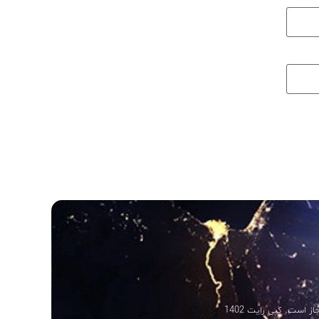
 است. کپی رایت 1402