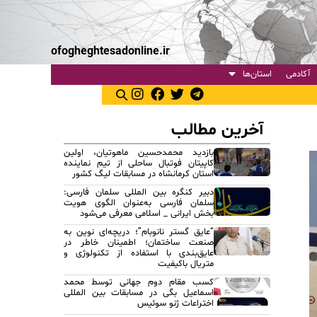
ofogheghtesadonline.ir
آکادمی
استان‌ها
آخرین مطالب
بازدید محمدحسین ماهوتیان، اولین
کاپیتان فوتبال ساحلی از تیم نماینده
استان کرمانشاه در مسابقات لیگ کشور
دبیر کنگره بین المللی سلمان فارسی:
سلمان فارسی به‌عنوان الگوی هویت
بخش ایرانی _ اسلامی معرفی می‌شود
“عایق گستر نانوبام”؛ دریچه‌ای نوین به
صنعت ساختمان؛ اطمینان خاطر در
عایق‌بندی با استفاده از تکنولوژی و
متریال باکیفیت
کسب مقام دوم جهانی توسط محمد
اسماعیل بگی در مسابقات بین المللی
اختراعات ژنو سوئیس