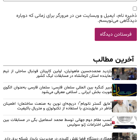
ذخیره نام، ایمیل و وبسایت من در مرورگر برای زمانی که دوباره
دیدگاهی می‌نویسم.
آخرین مطالب
بازدید محمدحسین ماهوتیان، اولین کاپیتان فوتبال ساحلی از تیم
نماینده استان کرمانشاه در مسابقات لیگ کشور
دبیر کنگره بین المللی سلمان فارسی: سلمان فارسی به‌عنوان الگوی
هویت بخش ایرانی _ اسلامی معرفی می‌شود
“عایق گستر نانوبام”؛ دریچه‌ای نوین به صنعت ساختمان؛ اطمینان
خاطر در عایق‌بندی با استفاده از تکنولوژی و متریال باکیفیت
کسب مقام دوم جهانی توسط محمد اسماعیل بگی در مسابقات بین
المللی اختراعات ژنو سوئیس
همکاری دستگاه قضا نقش کلیدی در مدیریت پایدار شبکه برق دارد