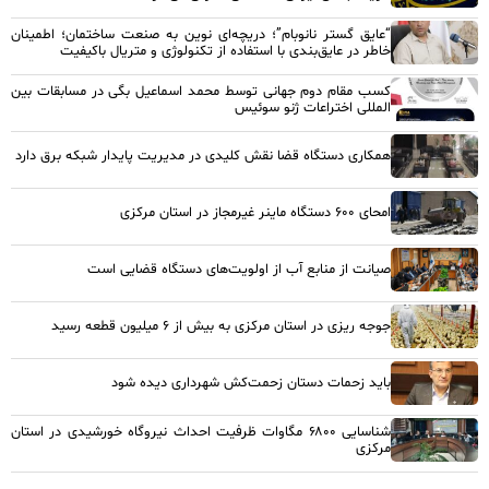
“عایق گستر نانوبام”؛ دریچه‌ای نوین به صنعت ساختمان؛ اطمینان
خاطر در عایق‌بندی با استفاده از تکنولوژی و متریال باکیفیت
کسب مقام دوم جهانی توسط محمد اسماعیل بگی در مسابقات بین
المللی اختراعات ژنو سوئیس
همکاری دستگاه قضا نقش کلیدی در مدیریت پایدار شبکه برق دارد
امحای ۶۰۰ دستگاه ماینر غیرمجاز در استان مرکزی
صیانت از منابع آب از اولویت‌های دستگاه قضایی است
جوجه ریزی در استان مرکزی به بیش از ۶ میلیون قطعه رسید
باید زحمات دستان زحمت‌کش شهرداری دیده شود
شناسایی ۶۸۰۰ مگاوات ظرفیت احداث نیروگاه خورشیدی در استان
مرکزی