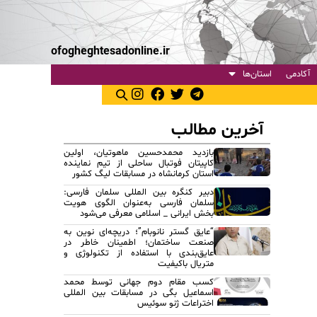
ofogheghtesadonline.ir
آکادمی
استان‌ها
آخرین مطالب
بازدید محمدحسین ماهوتیان، اولین
کاپیتان فوتبال ساحلی از تیم نماینده
استان کرمانشاه در مسابقات لیگ کشور
دبیر کنگره بین المللی سلمان فارسی:
سلمان فارسی به‌عنوان الگوی هویت
بخش ایرانی _ اسلامی معرفی می‌شود
“عایق گستر نانوبام”؛ دریچه‌ای نوین به
صنعت ساختمان؛ اطمینان خاطر در
عایق‌بندی با استفاده از تکنولوژی و
متریال باکیفیت
کسب مقام دوم جهانی توسط محمد
اسماعیل بگی در مسابقات بین المللی
اختراعات ژنو سوئیس