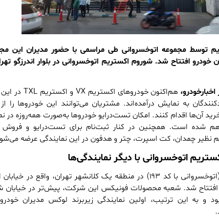
م توسط مجموعه اتوخسروانی طی مراسمی با حضور مدیران این مجم
خودرو افتتاح شد. شوروم اکستریم اتوخسروانی در بلوار اندرزگو تهرا
اخبارخودرو،
هم‌اکنون خودروهای اکستریم VX 
کنندگان به نمایش درآمده‌اند. مشتریان می‌توانند این خودروها را از
د آن‌ها اقدام کنند. امکان تست‌درایو خودروها به‌صورت همه‌روزه در نم
هم شده است. همچنین در کنار ثبت‌نام برای تست‌درایو و فروش خ
م نظیر چمدان، کت اسپرت، چتر و هدفون در این نمایندگی عرضه می‌شود
کستریم اتوخسروانی با دیگر نمایندگی‌ها
اولین نمایندگی اکستریم (اتوخسروانی با کد ۱۹۳) در منطقه یک کلانشهر تهران، واقع در خیا
وز یک‌شنبه، ۸ مهر ۱۴۰۳ افتتاح شد. شعبه محصولات فونیکس این شرکت، پیش‌تر در خیابا
 بود و به این ترتیب، اولین نمایندگی زیربرند لوکس مدیران خودر
.