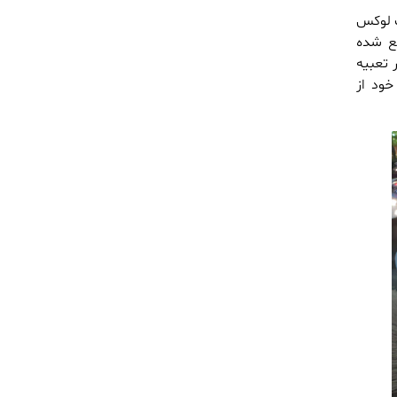
ت لوکس
قع شده
 تعبیه
ود از