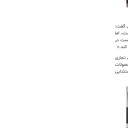
ی گفت:
ت، اما
دست در
کند.»
 تجاری
حصولات
تثنایی