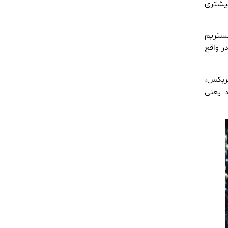
یم VX قدرت و گشتاور بیشتری
کستریم
TXL است. این خودرو در واقع
 اما در بخش گیربکس،
 یعنی