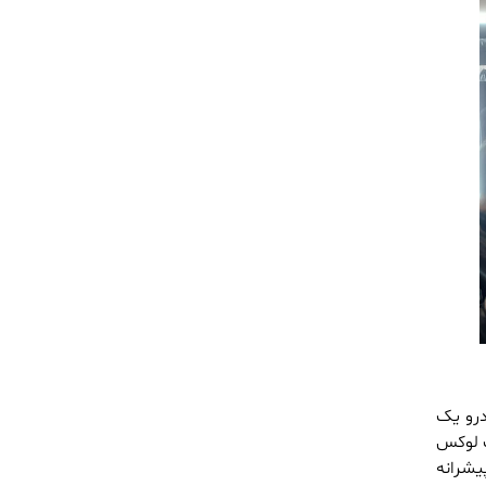
 اکستریم VX است. این خودرو یک
ت لوکس
ست و از پیشرانه