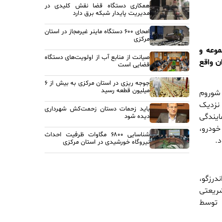
همکاری دستگاه قضا نقش کلیدی در
مدیریت پایدار شبکه برق دارد
امحای ۶۰۰ دستگاه ماینر غیرمجاز در استان
مرکزی
وعه و
صیانت از منابع آب از اولویت‌های دستگاه
ن واقع
قضایی است
جوجه ریزی در استان مرکزی به بیش از ۶
میلیون قطعه رسید
و اکستریم TXL در این شوروم
 نزدیک
باید زحمات دستان زحمت‌کش شهرداری
ایندگی
دیده شود
ودرو،
شناسایی ۶۸۰۰ مگاوات ظرفیت احداث
.
نیروگاه خورشیدی در استان مرکزی
بان اندرزگو،
ن شریعتی
و توسط