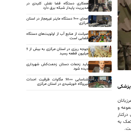
همکاری دستگاه قضا نقش کلیدی در
مدیریت پایدار شبکه برق دارد
امحای ۶۰۰ دستگاه ماینر غیرمجاز در استان
مرکزی
صیانت از منابع آب از اولویت‌های دستگاه
قضایی است
جوجه ریزی در استان مرکزی به بیش از ۶
میلیون قطعه رسید
باید زحمات دستان زحمت‌کش شهرداری
دیده شود
شناسایی ۶۸۰۰ مگاوات ظرفیت احداث
نیروگاه خورشیدی در استان مرکزی
 پزشکی
زبانان
موعه و
درکنار
کمک به
شت.