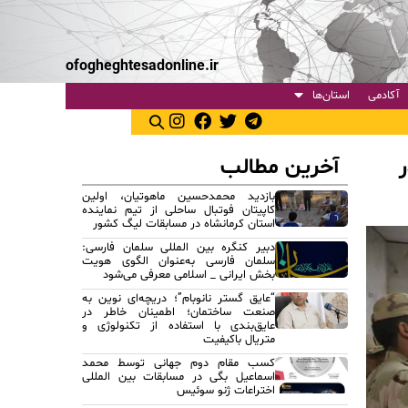
ofogheghtesadonline.ir
آکادمی
استان‌ها
آخرین مطالب
بازدید محمدحسین ماهوتیان، اولین
کاپیتان فوتبال ساحلی از تیم نماینده
استان کرمانشاه در مسابقات لیگ کشور
دبیر کنگره بین المللی سلمان فارسی:
سلمان فارسی به‌عنوان الگوی هویت
بخش ایرانی _ اسلامی معرفی می‌شود
“عایق گستر نانوبام”؛ دریچه‌ای نوین به
صنعت ساختمان؛ اطمینان خاطر در
عایق‌بندی با استفاده از تکنولوژی و
متریال باکیفیت
کسب مقام دوم جهانی توسط محمد
اسماعیل بگی در مسابقات بین المللی
اختراعات ژنو سوئیس