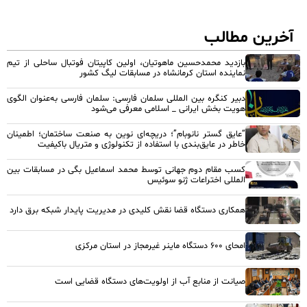
آخرین مطالب
بازدید محمدحسین ماهوتیان، اولین کاپیتان فوتبال ساحلی از تیم
نماینده استان کرمانشاه در مسابقات لیگ کشور
دبیر کنگره بین المللی سلمان فارسی: سلمان فارسی به‌عنوان الگوی
هویت بخش ایرانی _ اسلامی معرفی می‌شود
“عایق گستر نانوبام”؛ دریچه‌ای نوین به صنعت ساختمان؛ اطمینان
خاطر در عایق‌بندی با استفاده از تکنولوژی و متریال باکیفیت
کسب مقام دوم جهانی توسط محمد اسماعیل بگی در مسابقات بین
المللی اختراعات ژنو سوئیس
همکاری دستگاه قضا نقش کلیدی در مدیریت پایدار شبکه برق دارد
امحای ۶۰۰ دستگاه ماینر غیرمجاز در استان مرکزی
صیانت از منابع آب از اولویت‌های دستگاه قضایی است