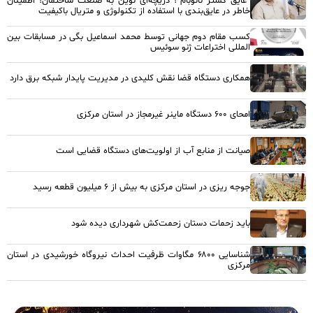
“عایق گستر نانوبام”؛ دریچه‌ای نوین به صنعت ساختمان؛ اطمینان
خاطر در عایق‌بندی با استفاده از تکنولوژی و متریال باکیفیت
کسب مقام دوم جهانی توسط محمد اسماعیل بگی در مسابقات بین
المللی اختراعات ژنو سوئیس
همکاری دستگاه قضا نقش کلیدی در مدیریت پایدار شبکه برق دارد
امحای ۶۰۰ دستگاه ماینر غیرمجاز در استان مرکزی
صیانت از منابع آب از اولویت‌های دستگاه قضایی است
جوجه ریزی در استان مرکزی به بیش از ۶ میلیون قطعه رسید
باید زحمات دستان زحمت‌کش شهرداری دیده شود
شناسایی ۶۸۰۰ مگاوات ظرفیت احداث نیروگاه خورشیدی در استان
مرکزی