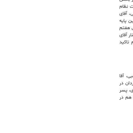
 نظام
، آقای
 آنها بر این پایه
س هفتم
ر آقای
تاکید
 آقا مجتبی، آقا
تر و نزدیک ۱۰ ماه در آن گردان در
ی، پسر
 هم در