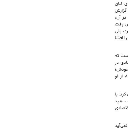
ی کلان
 گزارش
ه سند بود که در آن،
یس وقت
د، ولی
را افشا
همان لیستی است که
ادی در
 خودش؛
احمدی‌نژادی‌ها برای رسیدن به هدف خود – یعنی تخریب هاشمی رفسنجانی – در انتخابات ۸۸ از او
اهی کرد. با
، سعید
تصادی
 نمی‌آید