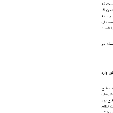
است که
دن آقا
ریم که
مفسدان
ا فساد
ساد در
ر وارد
» مطرح
هش‌های
سوی دیگر موضوع تدوین چشم‌انداز ۲۰ساله مطرح بود
ت نظام
در بخش