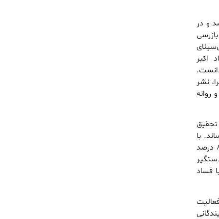
مجلس دوره هفتم شد و در
بازرسی
‌سینای
 اکبر
دانست.
ی، افترا، نشر
یت ۲۲ خرداد بازداشت و روانه
ش تحقیق
ند. با
وجود این که سید محمود هاشمی شاهرودی، رئیس وقت قوه قضاییه اذعان داشت که ۸۰ تا ۸۵ درصد
دستگیر
ا فساد
فعالیت
ندگانی