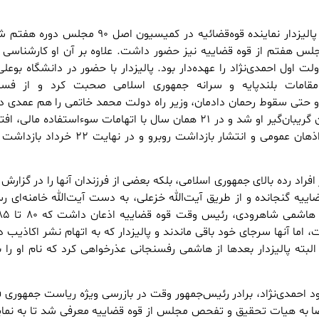
قصه از آنجا شروع شد که پالیزدار نماینده قوه‌قضائیه در کمیسیون اصل ۹۰ 
 هفتم از قوه قضاییه نیز حضور داشت. علاوه بر آن او کارشناسی 
 اول احمدی‌نژاد را عهده‌دار بود. پالیزدار با حضور در دانشگاه بوعلی
 مقامات بلندپایه و سرانه جمهوری اسلامی صحبت کرد و از فساد
و حتی سقوط رحمان دادمان، وزیر راه دولت محمد خاتمی را هم عمدی 
دیری نپایید که این سخنان گریبان‌گیر او شد و در ۲۱ همان سال با اتهامات سوءاستفاده مال
اکاذیب به قصد تشویش اذهان عمومی و انتشار بازداشت روبرو و در نها
از افراد رده بالای جمهوری اسلامی، بلکه بعضی از فرزندان آنها را در گزار
ه گنجانده و از طریق آیت‌الله خزعلی، به دست آیت‌الله خامنه‌ای رسا
اما آنها سرجای خود باقی ماندند و پالیزدار که به اتهام نشر اکاذیب 
لبته پالیزدار بعد‌ها از هاشمی رفسنجانی عذرخواهی کرد که نام او را ب
ود احمدی‌نژاد، برادر رئیس‌جمهور وقت در بازرسی ویژه ریاست جمهوری 
ضا به هیات تحقیق و تفحص مجلس از قوه قضاییه معرفی شد تا به نمای