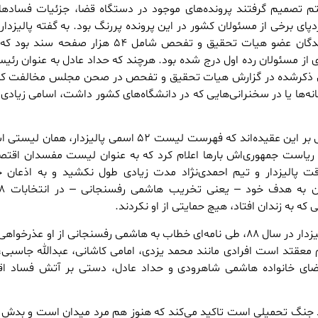
 تصمیم گرفتند پرونده‌های موجود در دستگاه قضا، جزئیات فساد‌ها
پای برخی از مسئولان کشور در این پرونده پررنگ بود. به گفته پالیزدار
تهیه‌شده توسط او و نمایندگان عضو هیات تحقیق و تفحص شامل ۵۴ هزار صفح
ی از مسئولان رده اول درج شده بود. هرچند که حداد عادل به عنوان رئ
امی ذکرشده در گزارش هیات تحقیق و تفحص در صحن مجلس مخالفت کر
سانه‌ها یا در سخنرانی‌هایی که در دانشگاه‌های کشور داشت، اسامی زیادی 
برخی از تحلیل‌گران سیاسی بر این عقیده‌اند که فهرست لیست ۵۲ اسمی پالیزدار، 
 ریاست جمهوری‌اش بار‌ها اعلام کرد که به عنوان لیست مفسدان اقتص
قت پالیزدار و تیم احمدی‌نژاد مدت زیادی طول نکشید و به اذعان
 که به زندان افتاد، هیچ حمایتی از او نکردند.
به همین دلیل است که پالیزدار در سال ۸۸، طی نامه‌ای خطاب به هاشمی رفسنجانی از او عذرخو
م معقتد است افرادی مانند محمد یزدی، امامی کاشانی، عبدالله جاسبی
ای خانواده هاشمی شاهرودی و حداد عادل، دستی بر آتش فساد اق
ر که جانباز ۴۵ درصد جنگ تحمیلی است تاکید می‌کند که هنوز هم مرد میدان است و بدش