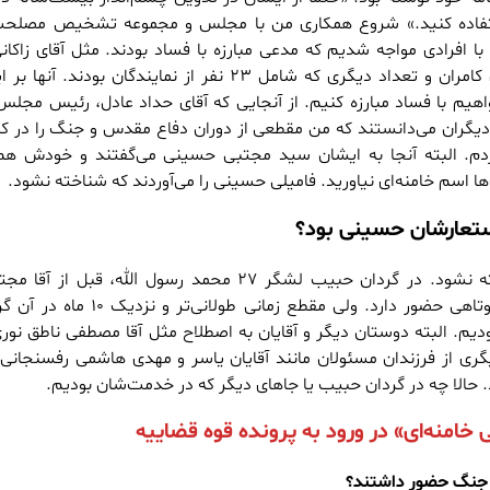
فاده کنید.» شروع همکاری من با مجلس و مجموعه تشخیص مصلحت
ا افرادی مواجه شدیم که مدعی مبارزه با فساد بودند. مثل آقای زاکانی
کاتوزیان، خانم آجرلو، آقای کامران و تعداد دیگری که شامل ۲۳ نفر از نمایندگان بودند.
واهیم با فساد مبارزه کنیم. از آنجایی که آقای حداد عادل، رئیس مجل
 دیگران می‌دانستند که من مقطعی از دوران دفاع مقدس و جنگ را در کنا
دم. البته آنجا به ایشان سید مجتبی حسینی می‌گفتند و خودش هم 
 اسم خامنه‌ای نیاورید. فامیلی حسینی را می‌آوردند که شناخته نشود.
تعارشان حسینی بود؟
بله، حسینی بود تا شناخته نشود. در گردان حبیب لشگر ۲۷ محمد رسول الله، قبل از
مصطفی در مقطع زمانی کوتاهی حضور دارد. ولی مقطع زمانی طولانی‌
دیم. البته دوستان دیگر و آقایان به اصطلاح مثل آقا مصطفی ناطق نور
یگری از فرزندان مسئولان مانند آقایان یاسر و مهدی هاشمی رفسنجانی
الا چه در گردان حبیب یا جا‌های دیگر که در خدمت‌شان بودیم.
 خامنه‌ای» در ورود به پرونده قوه قضاییه
 جنگ حضور داشتند؟