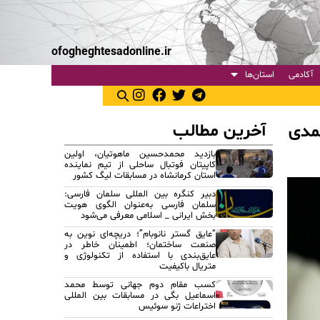
ofogheghtesadonline.ir
آکادمی
استان‌ها
آخرین مطالب
حمدی
بازدید محمدحسین ماهوتیان، اولین
کاپیتان فوتبال ساحلی از تیم نماینده
استان کرمانشاه در مسابقات لیگ کشور
دبیر کنگره بین المللی سلمان فارسی:
سلمان فارسی به‌عنوان الگوی هویت
بخش ایرانی _ اسلامی معرفی می‌شود
“عایق گستر نانوبام”؛ دریچه‌ای نوین به
صنعت ساختمان؛ اطمینان خاطر در
عایق‌بندی با استفاده از تکنولوژی و
متریال باکیفیت
کسب مقام دوم جهانی توسط محمد
اسماعیل بگی در مسابقات بین المللی
اختراعات ژنو سوئیس