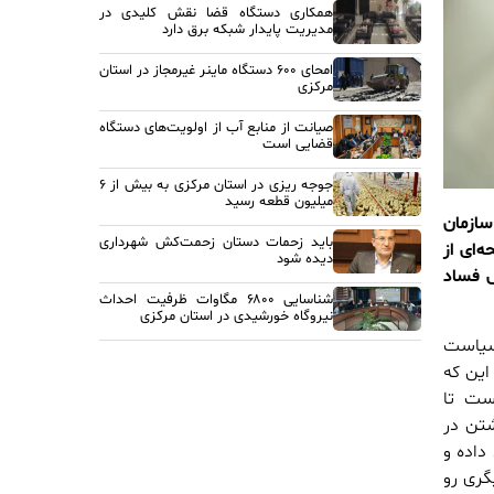
همکاری دستگاه قضا نقش کلیدی در
مدیریت پایدار شبکه برق دارد
امحای ۶۰۰ دستگاه ماینر غیرمجاز در استان
مرکزی
صیانت از منابع آب از اولویت‌های دستگاه
قضایی است
جوجه ریزی در استان مرکزی به بیش از ۶
میلیون قطعه رسید
سازمان
باید زحمات دستان زحمت‌کش شهرداری
ا به من می‌داد. پرونده ۵۴ هزار صفحه‌ای از
دیده شود
رش فساد
شناسایی ۶۸۰۰ مگاوات ظرفیت احداث
نیروگاه خورشیدی در استان مرکزی
که بازیچه سیاست
این که
است تا
شتن در
۱۰ میلیارد تومان ربط داده و
گری رو