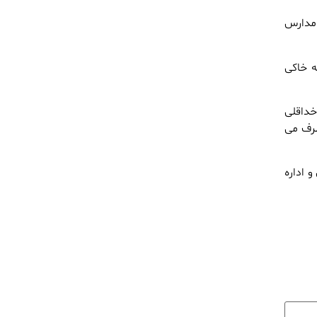
مدارس
ه خاکی
له خداقلی
طرف می
ی و اداره