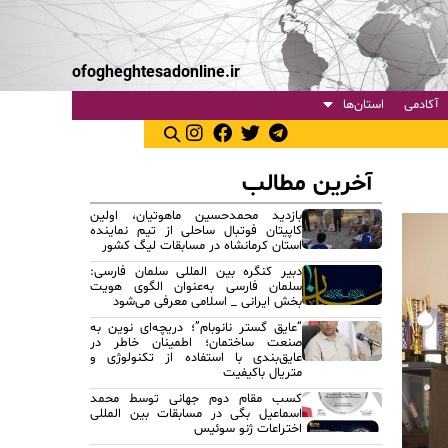
ofogheghtesadonline.ir
آکادمی
استان‌ها
آخرین مطالب
بازدید محمدحسین ماهوتیان، اولین
کاپیتان فوتبال ساحلی از تیم نماینده
استان کرمانشاه در مسابقات لیگ کشور
دبیر کنگره بین المللی سلمان فارسی:
سلمان فارسی به‌عنوان الگوی هویت
بخش ایرانی _ اسلامی معرفی می‌شود
“عایق گستر نانوبام”؛ دریچه‌ای نوین به
صنعت ساختمان؛ اطمینان خاطر در
عایق‌بندی با استفاده از تکنولوژی و
متریال باکیفیت
کسب مقام دوم جهانی توسط محمد
اسماعیل بگی در مسابقات بین المللی
اختراعات ژنو سوئیس