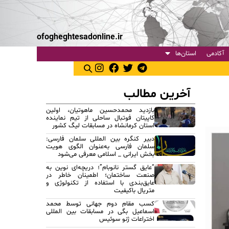
ofogheghtesadonline.ir
آکادمی
استان‌ها
آخرین مطالب
بازدید محمدحسین ماهوتیان، اولین
کاپیتان فوتبال ساحلی از تیم نماینده
استان کرمانشاه در مسابقات لیگ کشور
دبیر کنگره بین المللی سلمان فارسی:
سلمان فارسی به‌عنوان الگوی هویت
بخش ایرانی _ اسلامی معرفی می‌شود
“عایق گستر نانوبام”؛ دریچه‌ای نوین به
صنعت ساختمان؛ اطمینان خاطر در
عایق‌بندی با استفاده از تکنولوژی و
متریال باکیفیت
کسب مقام دوم جهانی توسط محمد
اسماعیل بگی در مسابقات بین المللی
اختراعات ژنو سوئیس