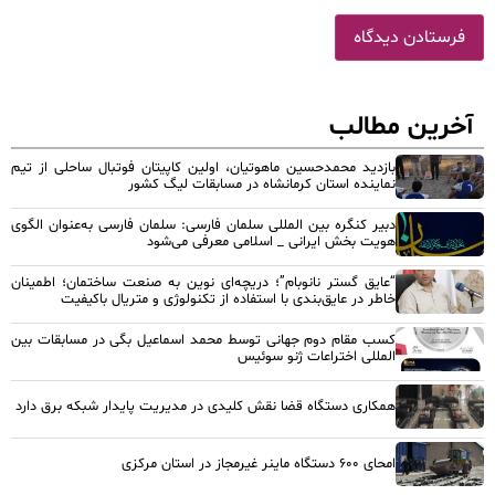
آخرین مطالب
بازدید محمدحسین ماهوتیان، اولین کاپیتان فوتبال ساحلی از تیم
نماینده استان کرمانشاه در مسابقات لیگ کشور
دبیر کنگره بین المللی سلمان فارسی: سلمان فارسی به‌عنوان الگوی
هویت بخش ایرانی _ اسلامی معرفی می‌شود
“عایق گستر نانوبام”؛ دریچه‌ای نوین به صنعت ساختمان؛ اطمینان
خاطر در عایق‌بندی با استفاده از تکنولوژی و متریال باکیفیت
کسب مقام دوم جهانی توسط محمد اسماعیل بگی در مسابقات بین
المللی اختراعات ژنو سوئیس
همکاری دستگاه قضا نقش کلیدی در مدیریت پایدار شبکه برق دارد
امحای ۶۰۰ دستگاه ماینر غیرمجاز در استان مرکزی