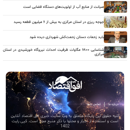
صیانت از منابع آب از اولویت‌های دستگاه قضایی است
جوجه ریزی در استان مرکزی به بیش از ۶ میلیون قطعه رسید
باید زحمات دستان زحمت‌کش شهرداری دیده شود
شناسایی ۶۸۰۰ مگاوات ظرفیت احداث نیروگاه خورشیدی در استان
مرکزی
درباره ما
تماس با ما
کلیه حقوق این پایگاه متعلق به وب سایت خبری افق اقتصاد آنلاین
است و استفاده از اخبار و محتوا با ذکر منبع مجاز است. کپی رایت
1402