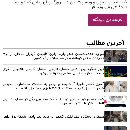
ذخیره نام، ایمیل و وبسایت من در مرورگر برای زمانی که دوباره
دیدگاهی می‌نویسم.
آخرین مطالب
بازدید محمدحسین ماهوتیان، اولین کاپیتان فوتبال ساحلی از تیم
نماینده استان کرمانشاه در مسابقات لیگ کشور
دبیر کنگره بین المللی سلمان فارسی: سلمان فارسی به‌عنوان الگوی
هویت بخش ایرانی _ اسلامی معرفی می‌شود
“عایق گستر نانوبام”؛ دریچه‌ای نوین به صنعت ساختمان؛ اطمینان
خاطر در عایق‌بندی با استفاده از تکنولوژی و متریال باکیفیت
کسب مقام دوم جهانی توسط محمد اسماعیل بگی در مسابقات بین
المللی اختراعات ژنو سوئیس
همکاری دستگاه قضا نقش کلیدی در مدیریت پایدار شبکه برق دارد