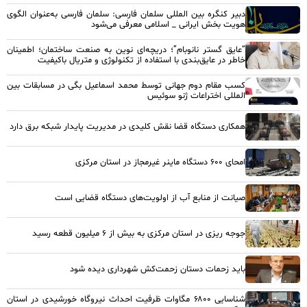
دبیر کنگره بین المللی سلمان فارسی: سلمان فارسی به‌عنوان الگوی
هویت بخش ایرانی _ اسلامی معرفی می‌شود
“عایق گستر نانوبام”؛ دریچه‌ای نوین به صنعت ساختمان؛ اطمینان
خاطر در عایق‌بندی با استفاده از تکنولوژی و متریال باکیفیت
کسب مقام دوم جهانی توسط محمد اسماعیل بگی در مسابقات بین
المللی اختراعات ژنو سوئیس
همکاری دستگاه قضا نقش کلیدی در مدیریت پایدار شبکه برق دارد
امحای ۶۰۰ دستگاه ماینر غیرمجاز در استان مرکزی
صیانت از منابع آب از اولویت‌های دستگاه قضایی است
جوجه ریزی در استان مرکزی به بیش از ۶ میلیون قطعه رسید
باید زحمات دستان زحمت‌کش شهرداری دیده شود
شناسایی ۶۸۰۰ مگاوات ظرفیت احداث نیروگاه خورشیدی در استان