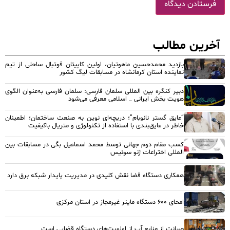
آخرین مطالب
بازدید محمدحسین ماهوتیان، اولین کاپیتان فوتبال ساحلی از تیم
نماینده استان کرمانشاه در مسابقات لیگ کشور
دبیر کنگره بین المللی سلمان فارسی: سلمان فارسی به‌عنوان الگوی
هویت بخش ایرانی _ اسلامی معرفی می‌شود
“عایق گستر نانوبام”؛ دریچه‌ای نوین به صنعت ساختمان؛ اطمینان
خاطر در عایق‌بندی با استفاده از تکنولوژی و متریال باکیفیت
کسب مقام دوم جهانی توسط محمد اسماعیل بگی در مسابقات بین
المللی اختراعات ژنو سوئیس
همکاری دستگاه قضا نقش کلیدی در مدیریت پایدار شبکه برق دارد
امحای ۶۰۰ دستگاه ماینر غیرمجاز در استان مرکزی
صیانت از منابع آب از اولویت‌های دستگاه قضایی است