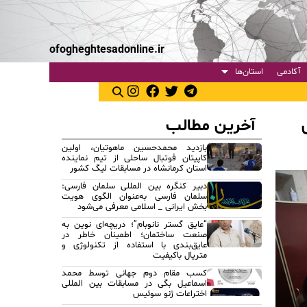
ofogheghtesadonline.ir
آکادمی
استان‌ها
آخرین مطالب
بازدید محمدحسین ماهوتیان، اولین
کاپیتان فوتبال ساحلی از تیم نماینده
استان کرمانشاه در مسابقات لیگ کشور
دبیر کنگره بین المللی سلمان فارسی:
سلمان فارسی به‌عنوان الگوی هویت
بخش ایرانی _ اسلامی معرفی می‌شود
“عایق گستر نانوبام”؛ دریچه‌ای نوین به
صنعت ساختمان؛ اطمینان خاطر در
عایق‌بندی با استفاده از تکنولوژی و
متریال باکیفیت
کسب مقام دوم جهانی توسط محمد
اسماعیل بگی در مسابقات بین المللی
اختراعات ژنو سوئیس