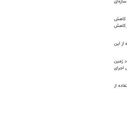
ازه‌ای
ی کاهش
ز کاهش
از این
د زمین
 اجرای
اده از