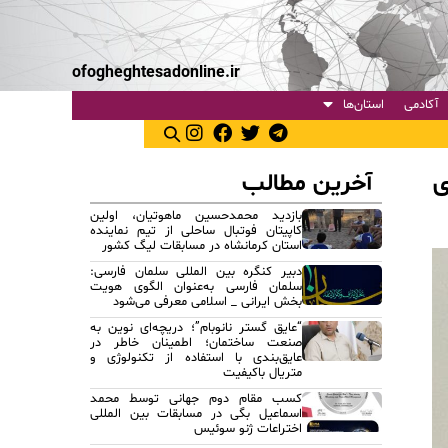
ofogheghtesadonline.ir
آکادمی
استان‌ها
آخرین مطالب
ی
بازدید محمدحسین ماهوتیان، اولین
کاپیتان فوتبال ساحلی از تیم نماینده
استان کرمانشاه در مسابقات لیگ کشور
دبیر کنگره بین المللی سلمان فارسی:
سلمان فارسی به‌عنوان الگوی هویت
بخش ایرانی _ اسلامی معرفی می‌شود
“عایق گستر نانوبام”؛ دریچه‌ای نوین به
صنعت ساختمان؛ اطمینان خاطر در
عایق‌بندی با استفاده از تکنولوژی و
متریال باکیفیت
کسب مقام دوم جهانی توسط محمد
اسماعیل بگی در مسابقات بین المللی
اختراعات ژنو سوئیس