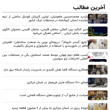
آخرین مطالب
بازدید محمدحسین ماهوتیان، اولین کاپیتان فوتبال ساحلی از تیم
نماینده استان کرمانشاه در مسابقات لیگ کشور
دبیر کنگره بین المللی سلمان فارسی: سلمان فارسی به‌عنوان الگوی
هویت بخش ایرانی _ اسلامی معرفی می‌شود
“عایق گستر نانوبام”؛ دریچه‌ای نوین به صنعت ساختمان؛ اطمینان
خاطر در عایق‌بندی با استفاده از تکنولوژی و متریال باکیفیت
کسب مقام دوم جهانی توسط محمد اسماعیل بگی در مسابقات بین
المللی اختراعات ژنو سوئیس
همکاری دستگاه قضا نقش کلیدی در مدیریت پایدار شبکه برق دارد
امحای ۶۰۰ دستگاه ماینر غیرمجاز در استان مرکزی
صیانت از منابع آب از اولویت‌های دستگاه قضایی است
جوجه ریزی در استان مرکزی به بیش از ۶ میلیون قطعه رسید