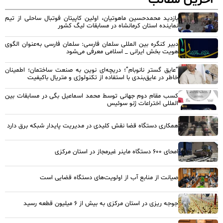
آخرین مطالب
بازدید محمدحسین ماهوتیان، اولین کاپیتان فوتبال ساحلی از تیم
نماینده استان کرمانشاه در مسابقات لیگ کشور
دبیر کنگره بین المللی سلمان فارسی: سلمان فارسی به‌عنوان الگوی
هویت بخش ایرانی _ اسلامی معرفی می‌شود
“عایق گستر نانوبام”؛ دریچه‌ای نوین به صنعت ساختمان؛ اطمینان
خاطر در عایق‌بندی با استفاده از تکنولوژی و متریال باکیفیت
کسب مقام دوم جهانی توسط محمد اسماعیل بگی در مسابقات بین
المللی اختراعات ژنو سوئیس
همکاری دستگاه قضا نقش کلیدی در مدیریت پایدار شبکه برق دارد
امحای ۶۰۰ دستگاه ماینر غیرمجاز در استان مرکزی
صیانت از منابع آب از اولویت‌های دستگاه قضایی است
جوجه ریزی در استان مرکزی به بیش از ۶ میلیون قطعه رسید