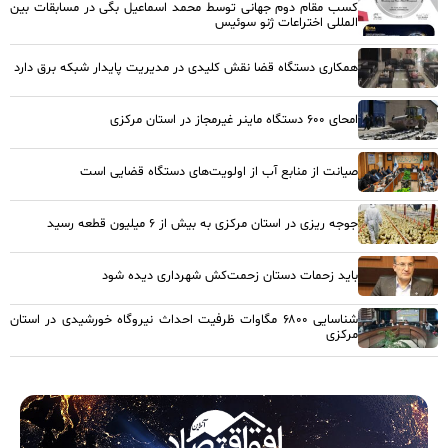
کسب مقام دوم جهانی توسط محمد اسماعیل بگی در مسابقات بین
المللی اختراعات ژنو سوئیس
همکاری دستگاه قضا نقش کلیدی در مدیریت پایدار شبکه برق دارد
امحای ۶۰۰ دستگاه ماینر غیرمجاز در استان مرکزی
صیانت از منابع آب از اولویت‌های دستگاه قضایی است
جوجه ریزی در استان مرکزی به بیش از ۶ میلیون قطعه رسید
باید زحمات دستان زحمت‌کش شهرداری دیده شود
شناسایی ۶۸۰۰ مگاوات ظرفیت احداث نیروگاه خورشیدی در استان
مرکزی