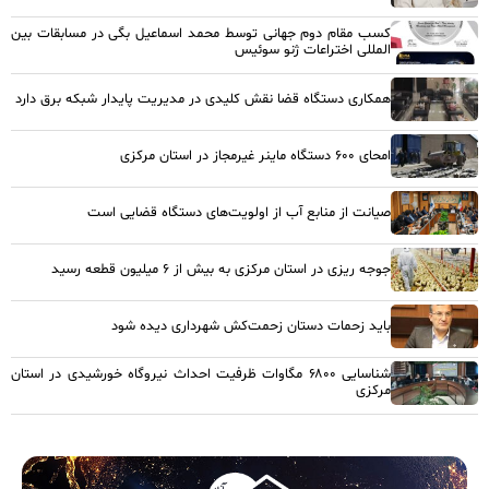
کسب مقام دوم جهانی توسط محمد اسماعیل بگی در مسابقات بین
المللی اختراعات ژنو سوئیس
همکاری دستگاه قضا نقش کلیدی در مدیریت پایدار شبکه برق دارد
امحای ۶۰۰ دستگاه ماینر غیرمجاز در استان مرکزی
صیانت از منابع آب از اولویت‌های دستگاه قضایی است
جوجه ریزی در استان مرکزی به بیش از ۶ میلیون قطعه رسید
باید زحمات دستان زحمت‌کش شهرداری دیده شود
شناسایی ۶۸۰۰ مگاوات ظرفیت احداث نیروگاه خورشیدی در استان
مرکزی