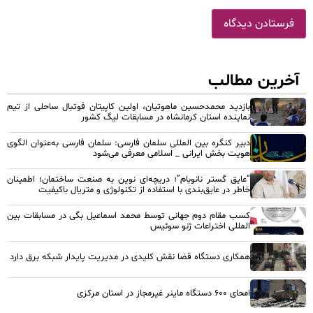
آخرین مطالب
بازدید محمدحسین ماهوتیان، اولین کاپیتان فوتبال ساحلی از تیم
نماینده استان کرمانشاه در مسابقات لیگ کشور
دبیر کنگره بین المللی سلمان فارسی: سلمان فارسی به‌عنوان الگوی
هویت بخش ایرانی _ اسلامی معرفی می‌شود
“عایق گستر نانوبام”؛ دریچه‌ای نوین به صنعت ساختمان؛ اطمینان
خاطر در عایق‌بندی با استفاده از تکنولوژی و متریال باکیفیت
کسب مقام دوم جهانی توسط محمد اسماعیل بگی در مسابقات بین
المللی اختراعات ژنو سوئیس
همکاری دستگاه قضا نقش کلیدی در مدیریت پایدار شبکه برق دارد
امحای ۶۰۰ دستگاه ماینر غیرمجاز در استان مرکزی