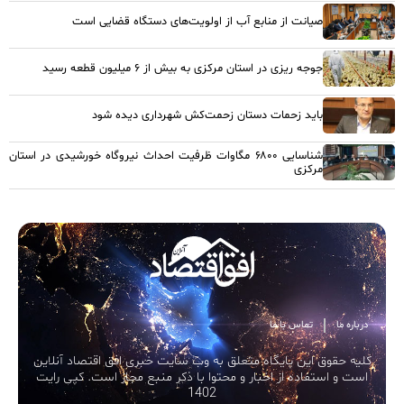
صیانت از منابع آب از اولویت‌های دستگاه قضایی است
جوجه ریزی در استان مرکزی به بیش از ۶ میلیون قطعه رسید
باید زحمات دستان زحمت‌کش شهرداری دیده شود
شناسایی ۶۸۰۰ مگاوات ظرفیت احداث نیروگاه خورشیدی در استان
مرکزی
درباره ما
تماس با ما
کلیه حقوق این پایگاه متعلق به وب سایت خبری افق اقتصاد آنلاین
است و استفاده از اخبار و محتوا با ذکر منبع مجاز است. کپی رایت
1402