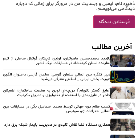
ذخیره نام، ایمیل و وبسایت من در مرورگر برای زمانی که دوباره
دیدگاهی می‌نویسم.
آخرین مطالب
بازدید محمدحسین ماهوتیان، اولین کاپیتان فوتبال ساحلی از تیم
نماینده استان کرمانشاه در مسابقات لیگ کشور
دبیر کنگره بین المللی سلمان فارسی: سلمان فارسی به‌عنوان الگوی
هویت بخش ایرانی _ اسلامی معرفی می‌شود
“عایق گستر نانوبام”؛ دریچه‌ای نوین به صنعت ساختمان؛ اطمینان
خاطر در عایق‌بندی با استفاده از تکنولوژی و متریال باکیفیت
کسب مقام دوم جهانی توسط محمد اسماعیل بگی در مسابقات بین
المللی اختراعات ژنو سوئیس
همکاری دستگاه قضا نقش کلیدی در مدیریت پایدار شبکه برق دارد