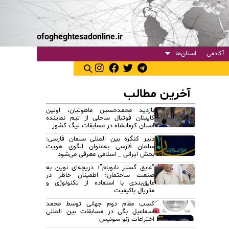
ofogheghtesadonline.ir
آکادمی
استان‌ها
آخرین مطالب
بازدید محمدحسین ماهوتیان، اولین
کاپیتان فوتبال ساحلی از تیم نماینده
استان کرمانشاه در مسابقات لیگ کشور
دبیر کنگره بین المللی سلمان فارسی:
سلمان فارسی به‌عنوان الگوی هویت
بخش ایرانی _ اسلامی معرفی می‌شود
“عایق گستر نانوبام”؛ دریچه‌ای نوین به
صنعت ساختمان؛ اطمینان خاطر در
عایق‌بندی با استفاده از تکنولوژی و
متریال باکیفیت
کسب مقام دوم جهانی توسط محمد
اسماعیل بگی در مسابقات بین المللی
اختراعات ژنو سوئیس