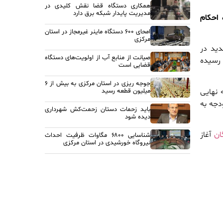
همکاری دستگاه قضا نقش کلیدی در
مدیریت پایدار شبکه برق دارد
 احکام
امحای ۶۰۰ دستگاه ماینر غیرمجاز در استان
مرکزی
دید در
صیانت از منابع آب از اولویت‌های دستگاه
 رسیده
قضایی است
جوجه ریزی در استان مرکزی به بیش از ۶
 نهایی
میلیون قطعه رسید
دجه به
باید زحمات دستان زحمت‌کش شهرداری
دیده شود
ان
آغاز
شناسایی ۶۸۰۰ مگاوات ظرفیت احداث
نیروگاه خورشیدی در استان مرکزی