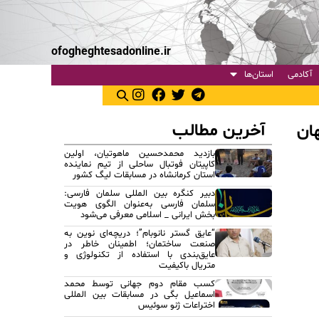
ofogheghtesadonline.ir
آکادمی
استان‌ها
آخرین مطالب
بازدید محمدحسین ماهوتیان، اولین
کاپیتان فوتبال ساحلی از تیم نماینده
استان کرمانشاه در مسابقات لیگ کشور
دبیر کنگره بین المللی سلمان فارسی:
سلمان فارسی به‌عنوان الگوی هویت
بخش ایرانی _ اسلامی معرفی می‌شود
“عایق گستر نانوبام”؛ دریچه‌ای نوین به
صنعت ساختمان؛ اطمینان خاطر در
عایق‌بندی با استفاده از تکنولوژی و
متریال باکیفیت
کسب مقام دوم جهانی توسط محمد
اسماعیل بگی در مسابقات بین المللی
اختراعات ژنو سوئیس