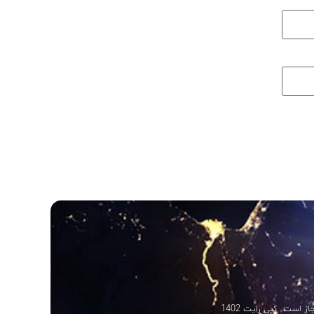
 است. کپی رایت 1402