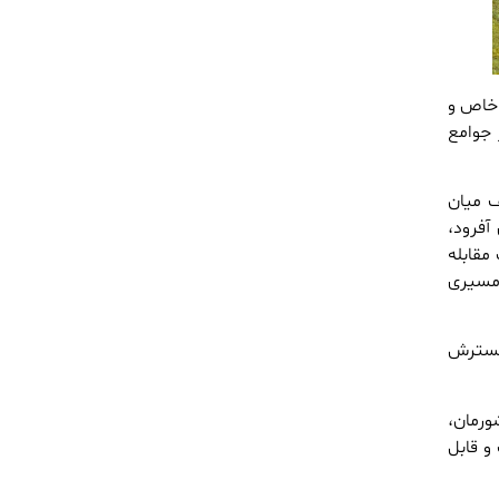
 خاص و
 جوامع
ف میان
آفرود،
مقابله
رمسیری
ر راستای گسترش
د در کشورمان،
و قابل