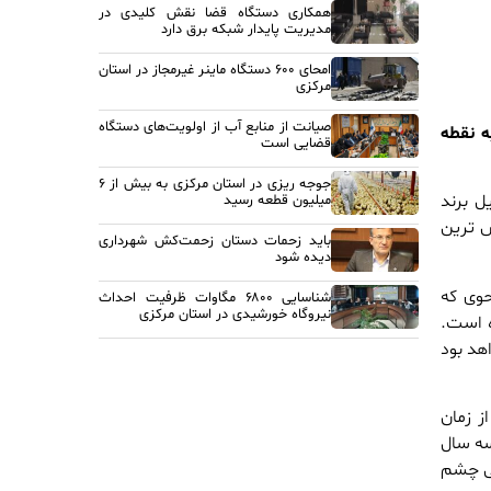
همکاری دستگاه قضا نقش کلیدی در
مدیریت پایدار شبکه برق دارد
امحای ۶۰۰ دستگاه ماینر غیرمجاز در استان
مرکزی
صیانت از منابع آب از اولویت‌های دستگاه
، به نقطه
قضایی است
جوجه ریزی در استان مرکزی به بیش از ۶
یل برند
میلیون قطعه رسید
ش ترین
باید زحمات دستان زحمت‌کش شهرداری
دیده شود
حوی که
شناسایی ۶۸۰۰ مگاوات ظرفیت احداث
نیروگاه خورشیدی در استان مرکزی
ه است.
 تبدیل به نقطه عطفی در روند گسترش بازارهای جهانی تیگو ۷ خواهد بود
و از زمان
سه سال
تی چشم