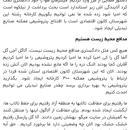
دستور قضایی از مرز وارد کردیم. فیلترهای هوا را خود داگستری کمک
کرد آلایندگی اش زیر استاندارد است بحث برداشت از نیلکوه است
که احیا شود زده شده ما نمی توانیم بگوییم کارخانه رشته این
شهرستان کانون اقتصادی است با افتتاح پتروشیمی ممکنه صنایع
تبدیلی ایجاد شود.
مدافع محیط زیست هستیم
هیچ کس مثل دادگستری مدافع محیط زیست نیست. آلاگل آجی گل
آلما گل را کی احیا کرده ما احیا کردیم پتروشیمی را ما احیا کردیم
آقایان کجا بودند النگ دره را ما اگه مانع نشده بودیم الان آتش زده
بودند. الان که این شهرستان کانون اقتصادی استان شده فردا در
ارتباط با پتروشیمی ممکنه ۳۰۰ کارخانه ایجاد شود. بگذارید
پتروشیمی به بهره برداری برسد چقدر صنایع تبدیلی می توانیم
احدث کنیم.
ما رفتیم برای حفاظت تالابها به منطقه آزاد رفتیم برای حفظ تالاب ها،
آبگشت ایحاد شده بودم. برای حفاظت از آلاگول اینها را منتقل کنند
به گمیشان در سایت میگو. بهشان زمین دادند. آلا گل پارسال رفتیم
خشک حشک بود الان چه وضعیتی دارد ما برخورد کردیم . حق اّبه