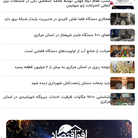
کسب مقام دوم جهانی توسط محمد اسماعیل بگی در مسابقات بین
المللی اختراعات ژنو سوئیس
همکاری دستگاه قضا نقش کلیدی در مدیریت پایدار شبکه برق دارد
امحای ۶۰۰ دستگاه ماینر غیرمجاز در استان مرکزی
صیانت از منابع آب از اولویت‌های دستگاه قضایی است
جوجه ریزی در استان مرکزی به بیش از ۶ میلیون قطعه رسید
باید زحمات دستان زحمت‌کش شهرداری دیده شود
شناسایی ۶۸۰۰ مگاوات ظرفیت احداث نیروگاه خورشیدی در استان
مرکزی