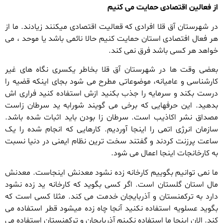
از فعالین اقتصادی حمایت می کنیم
در شهرستان آق قلا افرادی که قعالیت اقتصادی میکنند زیادند. ما از
هر فعال افتصادی استان حمایت کنیم حالا نائمی باشد یا موحد ، می
خواهد هر کسی باشد فرق نمی کند.
بعضی وقت ها در شهرستان آق قلا بخاطر یکسری نگاه های غیر
کارشناسی و عامیانه، موضوعاتی مطرح می شود بجای اینکه قضیه را
درست بکند و سرمایه را جذب بکنید ازش استفاده کنید فراری اش
بدهید. این حرفهایی که برخی می گویند شورابه ید سرطان زاست
مصداق نشر اکاذیب است. سرطان زا بودن باید اثبات شده باشد.
سازمان انرژی اتمی را اینجا آوردیم. کارهایی که انجام شده را یک
ساعت پرزنت کردند و گفتند سخت ترین نظام ایمنی در دنیا نسبت
به کارخانجات اینجا اعمال می شود.
ما نمی توانیم بگوییم کارخانه زده نشود معدنش اینجاست. معدنش
مال استان گلستان است. اگر کسی بگوید که کارخانه ید زده نشود
دارد به ترکمنستان و آذربایجان خدمت می کند. مثلا کسی است که
بگوید عسلویه استفاده نکنید آنجا چاه زده میشود قطر استفاده می
کند. الان اینجا ما استفاده نکینم آذربایجان و ترکمنستان استفاده می