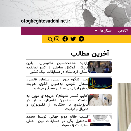
ofogheghtesadonline.ir
آکادمی
استان‌ها
آخرین مطالب
بازدید محمدحسین ماهوتیان، اولین
کاپیتان فوتبال ساحلی از تیم نماینده
استان کرمانشاه در مسابقات لیگ کشور
دبیر کنگره بین المللی سلمان فارسی:
سلمان فارسی به‌عنوان الگوی هویت
بخش ایرانی _ اسلامی معرفی می‌شود
“عایق گستر نانوبام”؛ دریچه‌ای نوین به
صنعت ساختمان؛ اطمینان خاطر در
عایق‌بندی با استفاده از تکنولوژی و
متریال باکیفیت
کسب مقام دوم جهانی توسط محمد
اسماعیل بگی در مسابقات بین المللی
اختراعات ژنو سوئیس