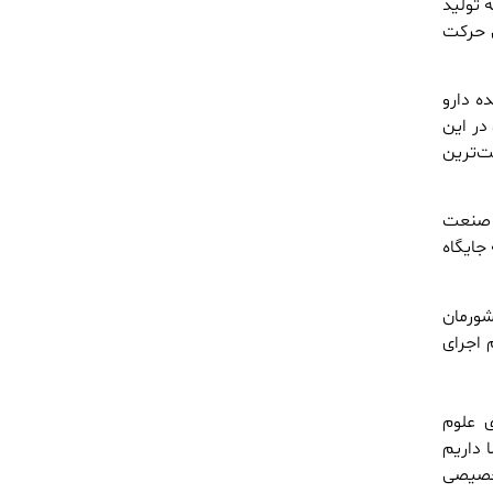
 تولید
ی حرکت
ه دارو
در این
ت‌ترین
ن صنعت
جایگاه
شورمان
اجرای
ی علوم
 داریم
تخصیصی