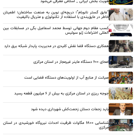
هویت بخش ایرانی _ اسلامی معرفی می‌شود
“عایق گستر نانوبام”؛ دریچه‌ای نوین به صنعت ساختمان؛ اطمینان
خاطر در عایق‌بندی با استفاده از تکنولوژی و متریال باکیفیت
کسب مقام دوم جهانی توسط محمد اسماعیل بگی در مسابقات بین
المللی اختراعات ژنو سوئیس
همکاری دستگاه قضا نقش کلیدی در مدیریت پایدار شبکه برق دارد
امحای ۶۰۰ دستگاه ماینر غیرمجاز در استان مرکزی
صیانت از منابع آب از اولویت‌های دستگاه قضایی است
جوجه ریزی در استان مرکزی به بیش از ۶ میلیون قطعه رسید
باید زحمات دستان زحمت‌کش شهرداری دیده شود
شناسایی ۶۸۰۰ مگاوات ظرفیت احداث نیروگاه خورشیدی در استان
مرکزی