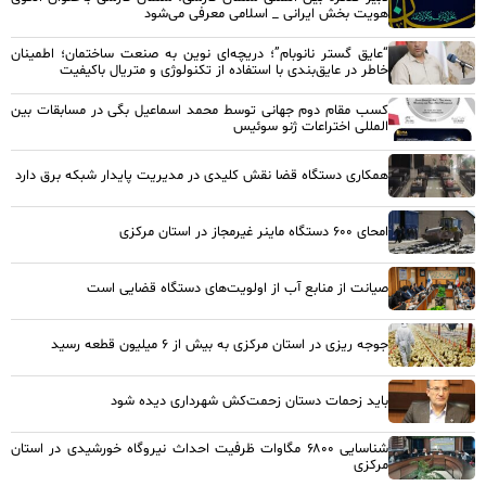
هویت بخش ایرانی _ اسلامی معرفی می‌شود
“عایق گستر نانوبام”؛ دریچه‌ای نوین به صنعت ساختمان؛ اطمینان
خاطر در عایق‌بندی با استفاده از تکنولوژی و متریال باکیفیت
کسب مقام دوم جهانی توسط محمد اسماعیل بگی در مسابقات بین
المللی اختراعات ژنو سوئیس
همکاری دستگاه قضا نقش کلیدی در مدیریت پایدار شبکه برق دارد
امحای ۶۰۰ دستگاه ماینر غیرمجاز در استان مرکزی
صیانت از منابع آب از اولویت‌های دستگاه قضایی است
جوجه ریزی در استان مرکزی به بیش از ۶ میلیون قطعه رسید
باید زحمات دستان زحمت‌کش شهرداری دیده شود
شناسایی ۶۸۰۰ مگاوات ظرفیت احداث نیروگاه خورشیدی در استان
مرکزی