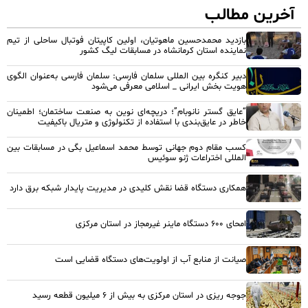
آخرین مطالب
بازدید محمدحسین ماهوتیان، اولین کاپیتان فوتبال ساحلی از تیم
نماینده استان کرمانشاه در مسابقات لیگ کشور
دبیر کنگره بین المللی سلمان فارسی: سلمان فارسی به‌عنوان الگوی
هویت بخش ایرانی _ اسلامی معرفی می‌شود
“عایق گستر نانوبام”؛ دریچه‌ای نوین به صنعت ساختمان؛ اطمینان
خاطر در عایق‌بندی با استفاده از تکنولوژی و متریال باکیفیت
کسب مقام دوم جهانی توسط محمد اسماعیل بگی در مسابقات بین
المللی اختراعات ژنو سوئیس
همکاری دستگاه قضا نقش کلیدی در مدیریت پایدار شبکه برق دارد
امحای ۶۰۰ دستگاه ماینر غیرمجاز در استان مرکزی
صیانت از منابع آب از اولویت‌های دستگاه قضایی است
جوجه ریزی در استان مرکزی به بیش از ۶ میلیون قطعه رسید