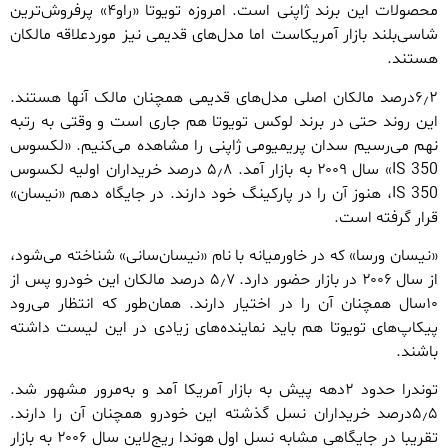
محصولات این برند ژاپنی است. امروزه تویوتا «راو۴» پرفروش‌ترین
شاسی‌بلند بازار آمریکاست اما مدل‌های قدیمی نیز موردعلاقه مالکان
هستند.
۶٫۲درصد مالکان اصلی مدل‌های قدیمی همچنان مالک آنها هستند.
این روند حتی در برند لوکس تویوتا هم جاری است و وقتی به رتبه
نهم می‌رسیم سدان پریمیومی ژاپنی را مشاهده می‌کنیم. «لکسوس
IS 350» سال ۲۰۰۹ به بازار آمد. ۵٫۸ درصد خریداران اولیه لکسوس
IS 350، هنوز آن را در پارکینگ خود دارند. در جایگاه دهم «نیسان»
قرار گرفته است.
«نیسان ورسا» که در خاورمیانه با نام «نیسان‌سانی» شناخته می‌شود،
از سال ۲۰۰۶ در بازار حضور دارد. ۵٫۷ درصد مالکان این خودرو پس از
۱۰سال همچنان آن را در اختیار دارند. همان‌طور که انتظار می‌رود
پیکاپ‌های تویوتا هم باید نماینده‌های زیادی در این لیست داشته
باشند.
توندرا حدود ۲دهه پیش به بازار آمریکا آمد و به‌مرور مشهور شد.
۵٫۵درصد خریداران نسل گذشته این خودرو همچنان آن را دارند.
تقریبا در جایگاهی مشابه نسل اول هوندا ریج‌لاین سال ۲۰۰۶ به بازار