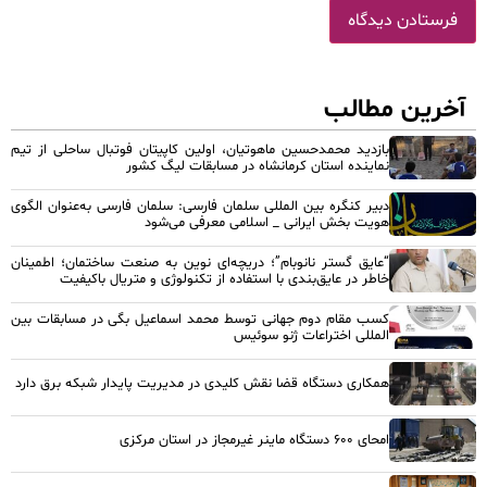
آخرین مطالب
بازدید محمدحسین ماهوتیان، اولین کاپیتان فوتبال ساحلی از تیم
نماینده استان کرمانشاه در مسابقات لیگ کشور
دبیر کنگره بین المللی سلمان فارسی: سلمان فارسی به‌عنوان الگوی
هویت بخش ایرانی _ اسلامی معرفی می‌شود
“عایق گستر نانوبام”؛ دریچه‌ای نوین به صنعت ساختمان؛ اطمینان
خاطر در عایق‌بندی با استفاده از تکنولوژی و متریال باکیفیت
کسب مقام دوم جهانی توسط محمد اسماعیل بگی در مسابقات بین
المللی اختراعات ژنو سوئیس
همکاری دستگاه قضا نقش کلیدی در مدیریت پایدار شبکه برق دارد
امحای ۶۰۰ دستگاه ماینر غیرمجاز در استان مرکزی