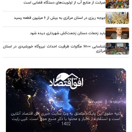
صیانت از منابع آب از اولویت‌های دستگاه قضایی است
جوجه ریزی در استان مرکزی به بیش از ۶ میلیون قطعه رسید
باید زحمات دستان زحمت‌کش شهرداری دیده شود
شناسایی ۶۸۰۰ مگاوات ظرفیت احداث نیروگاه خورشیدی در استان
مرکزی
درباره ما
تماس با ما
کلیه حقوق این پایگاه متعلق به وب سایت خبری افق اقتصاد آنلاین
است و استفاده از اخبار و محتوا با ذکر منبع مجاز است. کپی رایت
1402