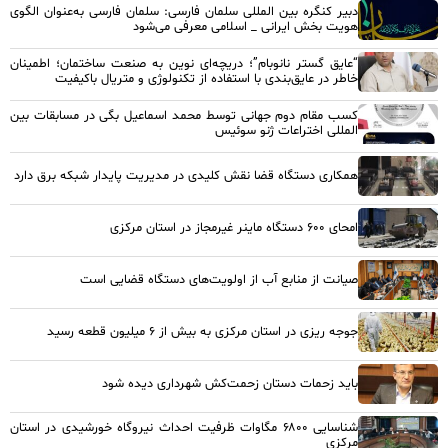
دبیر کنگره بین المللی سلمان فارسی: سلمان فارسی به‌عنوان الگوی
هویت بخش ایرانی _ اسلامی معرفی می‌شود
“عایق گستر نانوبام”؛ دریچه‌ای نوین به صنعت ساختمان؛ اطمینان
خاطر در عایق‌بندی با استفاده از تکنولوژی و متریال باکیفیت
کسب مقام دوم جهانی توسط محمد اسماعیل بگی در مسابقات بین
المللی اختراعات ژنو سوئیس
همکاری دستگاه قضا نقش کلیدی در مدیریت پایدار شبکه برق دارد
امحای ۶۰۰ دستگاه ماینر غیرمجاز در استان مرکزی
صیانت از منابع آب از اولویت‌های دستگاه قضایی است
جوجه ریزی در استان مرکزی به بیش از ۶ میلیون قطعه رسید
باید زحمات دستان زحمت‌کش شهرداری دیده شود
شناسایی ۶۸۰۰ مگاوات ظرفیت احداث نیروگاه خورشیدی در استان
مرکزی