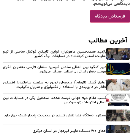
دیدگاهی می‌نویسم.
آخرین مطالب
بازدید محمدحسین ماهوتیان، اولین کاپیتان فوتبال ساحلی از تیم
نماینده استان کرمانشاه در مسابقات لیگ کشور
دبیر کنگره بین المللی سلمان فارسی: سلمان فارسی به‌عنوان الگوی
هویت بخش ایرانی _ اسلامی معرفی می‌شود
“عایق گستر نانوبام”؛ دریچه‌ای نوین به صنعت ساختمان؛ اطمینان
خاطر در عایق‌بندی با استفاده از تکنولوژی و متریال باکیفیت
کسب مقام دوم جهانی توسط محمد اسماعیل بگی در مسابقات بین
المللی اختراعات ژنو سوئیس
همکاری دستگاه قضا نقش کلیدی در مدیریت پایدار شبکه برق دارد
امحای ۶۰۰ دستگاه ماینر غیرمجاز در استان مرکزی