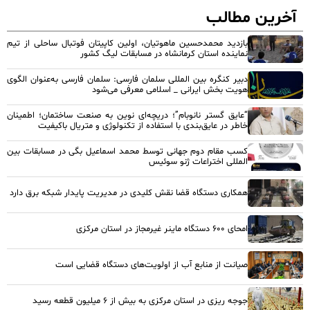
آخرین مطالب
بازدید محمدحسین ماهوتیان، اولین کاپیتان فوتبال ساحلی از تیم
نماینده استان کرمانشاه در مسابقات لیگ کشور
دبیر کنگره بین المللی سلمان فارسی: سلمان فارسی به‌عنوان الگوی
هویت بخش ایرانی _ اسلامی معرفی می‌شود
“عایق گستر نانوبام”؛ دریچه‌ای نوین به صنعت ساختمان؛ اطمینان
خاطر در عایق‌بندی با استفاده از تکنولوژی و متریال باکیفیت
کسب مقام دوم جهانی توسط محمد اسماعیل بگی در مسابقات بین
المللی اختراعات ژنو سوئیس
همکاری دستگاه قضا نقش کلیدی در مدیریت پایدار شبکه برق دارد
امحای ۶۰۰ دستگاه ماینر غیرمجاز در استان مرکزی
صیانت از منابع آب از اولویت‌های دستگاه قضایی است
جوجه ریزی در استان مرکزی به بیش از ۶ میلیون قطعه رسید