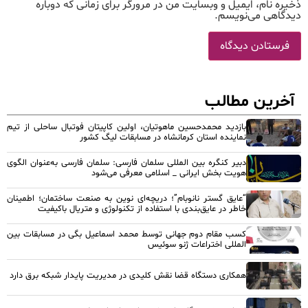
ذخیره نام، ایمیل و وبسایت من در مرورگر برای زمانی که دوباره
دیدگاهی می‌نویسم.
آخرین مطالب
بازدید محمدحسین ماهوتیان، اولین کاپیتان فوتبال ساحلی از تیم
نماینده استان کرمانشاه در مسابقات لیگ کشور
دبیر کنگره بین المللی سلمان فارسی: سلمان فارسی به‌عنوان الگوی
هویت بخش ایرانی _ اسلامی معرفی می‌شود
“عایق گستر نانوبام”؛ دریچه‌ای نوین به صنعت ساختمان؛ اطمینان
خاطر در عایق‌بندی با استفاده از تکنولوژی و متریال باکیفیت
کسب مقام دوم جهانی توسط محمد اسماعیل بگی در مسابقات بین
المللی اختراعات ژنو سوئیس
همکاری دستگاه قضا نقش کلیدی در مدیریت پایدار شبکه برق دارد