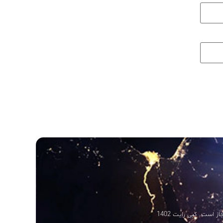
 است. کپی رایت 1402