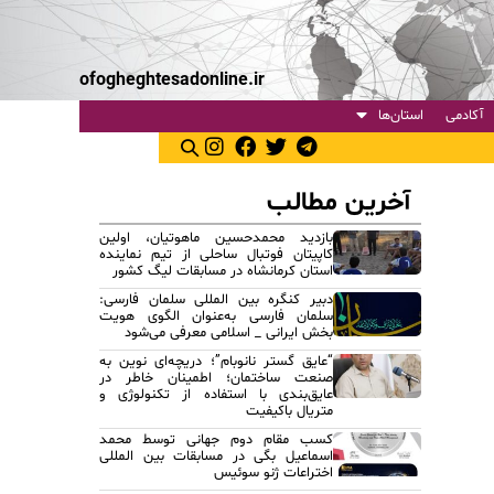
ofogheghtesadonline.ir
آکادمی
استان‌ها
آخرین مطالب
بازدید محمدحسین ماهوتیان، اولین
کاپیتان فوتبال ساحلی از تیم نماینده
استان کرمانشاه در مسابقات لیگ کشور
دبیر کنگره بین المللی سلمان فارسی:
سلمان فارسی به‌عنوان الگوی هویت
بخش ایرانی _ اسلامی معرفی می‌شود
“عایق گستر نانوبام”؛ دریچه‌ای نوین به
صنعت ساختمان؛ اطمینان خاطر در
عایق‌بندی با استفاده از تکنولوژی و
متریال باکیفیت
کسب مقام دوم جهانی توسط محمد
اسماعیل بگی در مسابقات بین المللی
اختراعات ژنو سوئیس