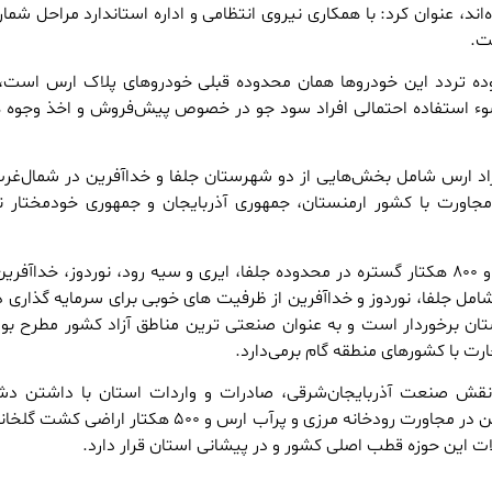
اند، عنوان کرد: با همکاری نیروی انتظامی و اداره استاندارد مراحل شمار
ت.
دوده تردد این خودروها همان محدوده قبلی خودروهای پلاک ارس است،
ء استفاده احتمالی افراد سود جو در خصوص پیش‌فروش و اخذ وجوه 
اد ارس شامل بخش‌هایی از دو شهرستان جلفا و خداآفرین در شمال‌غرب
جاورت با کشور ارمنستان، جمهوری آذربایجان و جمهوری خودمختار 
منطقه آزاد ارس با ۷۱ هزار و ۸۰۰ هکتار گستره در محدوده جلفا، ایری و سیه رود، نوردوز، خداآف
مل جلفا، نوردوز و خداآفرین از ظرفیت های خوبی برای سرمایه گذاری د
ان برخوردار است و به عنوان صنعتی ترین مناطق آزاد کشور مطرح بود
ت با کشورهای منطقه گام برمی‌دارد.
ی نقش صنعت آذربایجان‌شرقی، صادرات و واردات استان با داشتن د
وسیع حاصل‌خیز، قرار گرفتن در مجاورت رودخانه مرزی و پرآب ارس و ۵۰۰ هکتار ار
 این حوزه قطب اصلی کشور و در پیشانی استان قرار دارد.