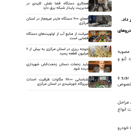
همکاری دستگاه قضا نقش کلیدی در
مدیریت پایدار شبکه برق دارد
امحای ۶۰۰ دستگاه ماینر غیرمجاز در استان
 داد.
مرکزی
دروهای
صیانت از منابع آب از اولویت‌های دستگاه
قضایی است
جوجه ریزی در استان مرکزی به بیش از ۶
 مصوبه
میلیون قطعه رسید
 (نو و
باید زحمات دستان زحمت‌کش شهرداری
دیده شود
دروهای سواری صفر تا سقف ۲۵۰۰ سی‌سی و ۴۰ هزار یورو و
شناسایی ۶۸۰۰ مگاوات ظرفیت احداث
ر خصوص
نیروگاه خورشیدی در استان مرکزی
 مراحل
 انواع
نوید با اعلام اینکه تا امروز بیش از یکهزار خودرو برای واردات به ارس ثبت آماری شده‌اند و حدود ۵۰ خودرو