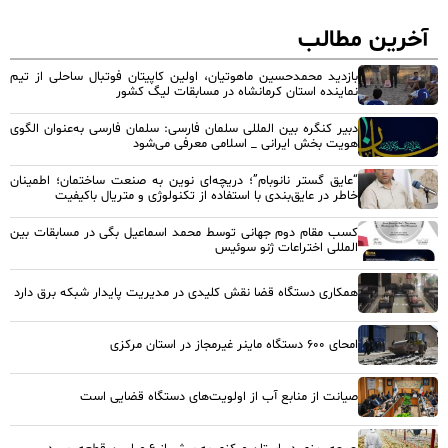
آخرین مطالب
بازدید محمدحسین ماهوتیان، اولین کاپیتان فوتبال ساحلی از تیم
نماینده استان کرمانشاه در مسابقات لیگ کشور
دبیر کنگره بین المللی سلمان فارسی: سلمان فارسی به‌عنوان الگوی
هویت بخش ایرانی _ اسلامی معرفی می‌شود
“عایق گستر نانوبام”؛ دریچه‌ای نوین به صنعت ساختمان؛ اطمینان
خاطر در عایق‌بندی با استفاده از تکنولوژی و متریال باکیفیت
کسب مقام دوم جهانی توسط محمد اسماعیل بگی در مسابقات بین
المللی اختراعات ژنو سوئیس
همکاری دستگاه قضا نقش کلیدی در مدیریت پایدار شبکه برق دارد
امحای ۶۰۰ دستگاه ماینر غیرمجاز در استان مرکزی
صیانت از منابع آب از اولویت‌های دستگاه قضایی است