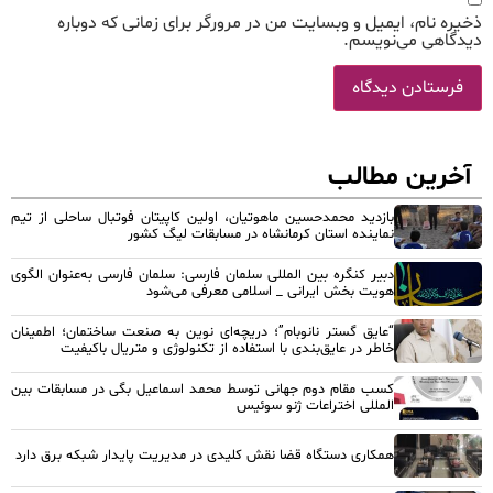
ذخیره نام، ایمیل و وبسایت من در مرورگر برای زمانی که دوباره
دیدگاهی می‌نویسم.
آخرین مطالب
بازدید محمدحسین ماهوتیان، اولین کاپیتان فوتبال ساحلی از تیم
نماینده استان کرمانشاه در مسابقات لیگ کشور
دبیر کنگره بین المللی سلمان فارسی: سلمان فارسی به‌عنوان الگوی
هویت بخش ایرانی _ اسلامی معرفی می‌شود
“عایق گستر نانوبام”؛ دریچه‌ای نوین به صنعت ساختمان؛ اطمینان
خاطر در عایق‌بندی با استفاده از تکنولوژی و متریال باکیفیت
کسب مقام دوم جهانی توسط محمد اسماعیل بگی در مسابقات بین
المللی اختراعات ژنو سوئیس
همکاری دستگاه قضا نقش کلیدی در مدیریت پایدار شبکه برق دارد