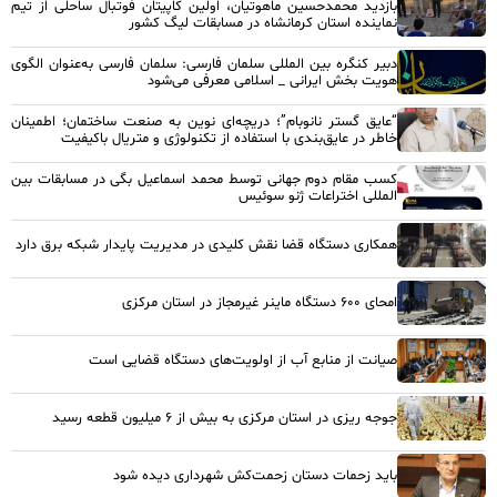
بازدید محمدحسین ماهوتیان، اولین کاپیتان فوتبال ساحلی از تیم
نماینده استان کرمانشاه در مسابقات لیگ کشور
دبیر کنگره بین المللی سلمان فارسی: سلمان فارسی به‌عنوان الگوی
هویت بخش ایرانی _ اسلامی معرفی می‌شود
“عایق گستر نانوبام”؛ دریچه‌ای نوین به صنعت ساختمان؛ اطمینان
خاطر در عایق‌بندی با استفاده از تکنولوژی و متریال باکیفیت
کسب مقام دوم جهانی توسط محمد اسماعیل بگی در مسابقات بین
المللی اختراعات ژنو سوئیس
همکاری دستگاه قضا نقش کلیدی در مدیریت پایدار شبکه برق دارد
امحای ۶۰۰ دستگاه ماینر غیرمجاز در استان مرکزی
صیانت از منابع آب از اولویت‌های دستگاه قضایی است
جوجه ریزی در استان مرکزی به بیش از ۶ میلیون قطعه رسید
باید زحمات دستان زحمت‌کش شهرداری دیده شود