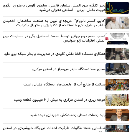
دبیر کنگره بین المللی سلمان فارسی: سلمان فارسی به‌عنوان الگوی
هویت بخش ایرانی _ اسلامی معرفی می‌شود
“عایق گستر نانوبام”؛ دریچه‌ای نوین به صنعت ساختمان؛ اطمینان
خاطر در عایق‌بندی با استفاده از تکنولوژی و متریال باکیفیت
کسب مقام دوم جهانی توسط محمد اسماعیل بگی در مسابقات بین
المللی اختراعات ژنو سوئیس
همکاری دستگاه قضا نقش کلیدی در مدیریت پایدار شبکه برق دارد
امحای ۶۰۰ دستگاه ماینر غیرمجاز در استان مرکزی
صیانت از منابع آب از اولویت‌های دستگاه قضایی است
جوجه ریزی در استان مرکزی به بیش از ۶ میلیون قطعه رسید
باید زحمات دستان زحمت‌کش شهرداری دیده شود
شناسایی ۶۸۰۰ مگاوات ظرفیت احداث نیروگاه خورشیدی در استان